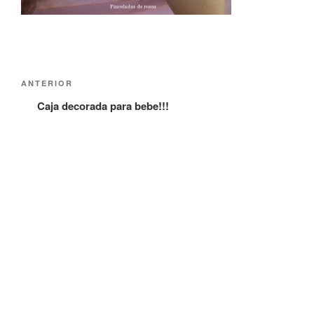
Navegación
Entrada
ANTERIOR
de
anterior:
Caja decorada para bebe!!!
entradas