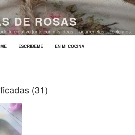
AS DE ROSAS
 todo lo creativo junto con mis ideas… ocurrencias… reciclaj
ocina!!!
EME
ESCRÍBEME
EN MI COCINA
ficadas (31)