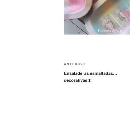
Navegación
Entrada
ANTERIOR
de
anterior:
Ensaladeras esmaltadas…
decorativas!!!
entradas