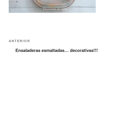
Navegación
Entrada
ANTERIOR
de
anterior:
Ensaladeras esmaltadas… decorativas!!!
entradas