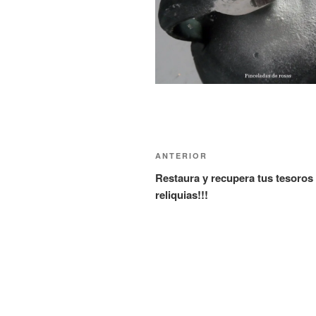
Navegación
Entrada
ANTERIOR
de
anterior:
Restaura y recupera tus tesoros
reliquias!!!
entradas