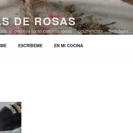
AS DE ROSAS
 todo lo creativo junto con mis ideas… ocurrencias… reciclaj
ocina!!!
EME
ESCRÍBEME
EN MI COCINA