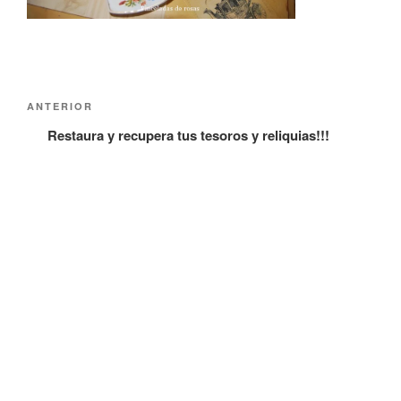
Navegación
Entrada
ANTERIOR
de
anterior:
Restaura y recupera tus tesoros y reliquias!!!
entradas