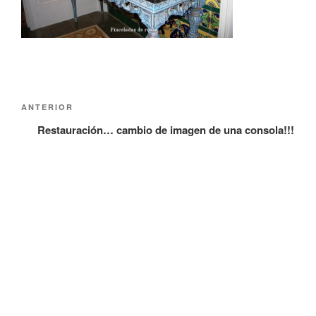
Navegación
Entrada
ANTERIOR
de
anterior:
Restauración… cambio de imagen de una consola!!!
entradas