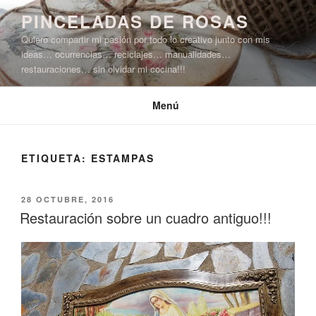
Saltar
PINCELADAS DE ROSAS
al
Quiero compartir mi pasión por todo lo creativo junto con mis
contenido
ideas… ocurrencias… reciclajes… manualidades…
restauraciones… sin olvidar mi cocina!!!
Menú
ETIQUETA:
ESTAMPAS
PUBLICADO
28 OCTUBRE, 2016
EL
Restauración sobre un cuadro antiguo!!!