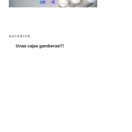
Navegación
Entrada
ANTERIOR
de
anterior:
Unas cajas gamberas!!!
entradas