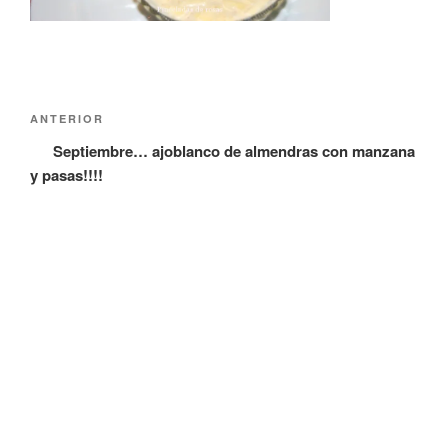
Navegación
Entrada
ANTERIOR
de
anterior:
Septiembre… ajoblanco de almendras con manzana
entradas
y pasas!!!!