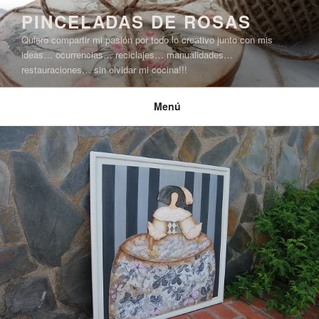
Saltar
PINCELADAS DE ROSAS
al
Quiero compartir mi pasión por todo lo creativo junto con mis
contenido
ideas… ocurrencias… reciclajes… manualidades…
restauraciones… sin olvidar mi cocina!!!
Menú