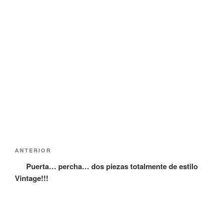
Navegación
Entrada
ANTERIOR
de
anterior:
Puerta… percha… dos piezas totalmente de estilo
entradas
Vintage!!!