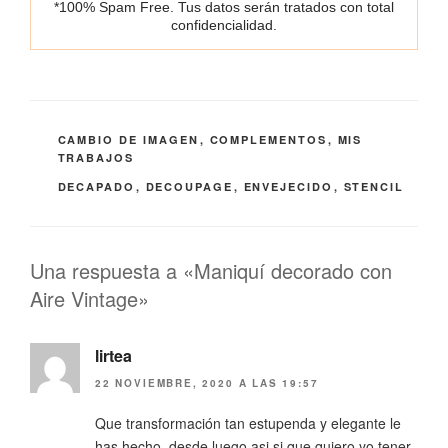
*100% Spam Free. Tus datos serán tratados con total
confidencialidad.
CATEGORÍAS
CAMBIO DE IMAGEN
,
COMPLEMENTOS
,
MIS
TRABAJOS
ETIQUETAS
DECAPADO
,
DECOUPAGE
,
ENVEJECIDO
,
STENCIL
Una respuesta a «Maniquí decorado con
Aire Vintage»
lirtea
22 NOVIEMBRE, 2020 A LAS 19:57
Que transformación tan estupenda y elegante le
has hecho, desde luego asi si que quiero yo tener