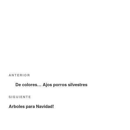
Navegación
Entrada
ANTERIOR
de
anterior:
De colores… Ajos porros silvestres
entradas
Siguiente
SIGUIENTE
entrada
Arboles para Navidad!