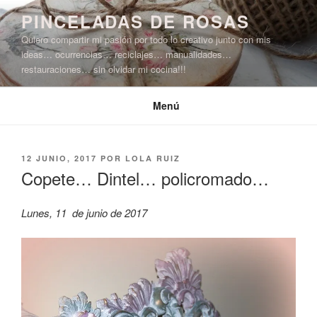
Saltar
PINCELADAS DE ROSAS
al
Quiero compartir mi pasión por todo lo creativo junto con mis
contenido
ideas… ocurrencias… reciclajes… manualidades…
restauraciones… sin olvidar mi cocina!!!
Menú
PUBLICADO
12 JUNIO, 2017
POR
LOLA RUIZ
EL
Copete… Dintel… policromado…
Lunes, 11 de junio de 2017