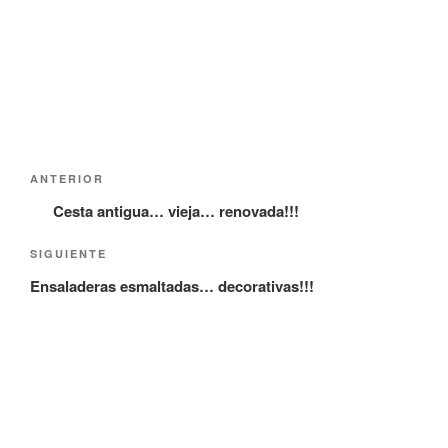
Navegación
Entrada
ANTERIOR
de
anterior:
Cesta antigua… vieja… renovada!!!
entradas
Siguiente
SIGUIENTE
entrada
Ensaladeras esmaltadas… decorativas!!!