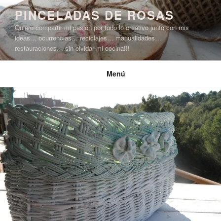
Saltar
PINCELADAS DE ROSAS
al
Quiero compartir mi pasión por todo lo creativo junto con mis
contenido
ideas… ocurrencias… reciclajes… manualidades…
restauraciones… sin olvidar mi cocina!!!
Menú