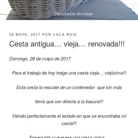
PUBLICADO
28 MAYO, 2017
POR
LOLA RUIZ
EL
Cesta antigua… vieja… renovada!!!
Domingo, 28 de mayo de 2017
Para el trabajo de hoy traigo una cesta vieja… viejísima!!!
Esta cesta la rescate de un contenedor que sin más
tenía que ser directa a la basura!!!
Viendo perfectamente el estado en que se encontraba mi
cesta!!!
Enseguida vi que era una pieza única…