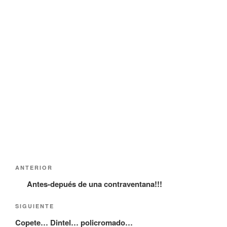
Navegación
Entrada
ANTERIOR
de
anterior:
Antes-depués de una contraventana!!!
entradas
Siguiente
SIGUIENTE
entrada
Copete… Dintel… policromado…