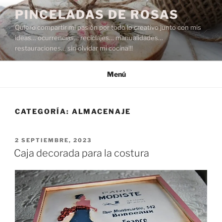
Saltar
PINCELADAS DE ROSAS
al
Quiero compartir mi pasión por todo lo creativo junto con mis
contenido
ideas… ocurrencias… reciclajes… manualidades…
restauraciones… sin olvidar mi cocina!!!
Menú
CATEGORÍA:
ALMACENAJE
PUBLICADO
2 SEPTIEMBRE, 2023
EL
Caja decorada para la costura