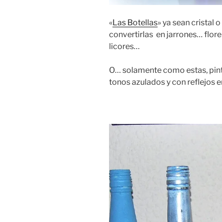
«
Las Botellas
» ya sean cristal
convertirlas en jarrones… flor
licores…
O… solamente como estas, pinta
tonos azulados y con reflejos e