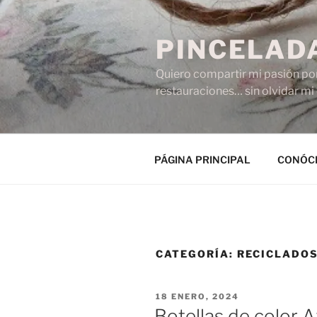
Saltar
al
PINCELAD
contenido
Quiero compartir mi pasión po
restauraciones… sin olvidar mi 
PÁGINA PRINCIPAL
CONÓC
CATEGORÍA:
RECICLADO
PUBLICADO
18 ENERO, 2024
EL
Botellas de color A