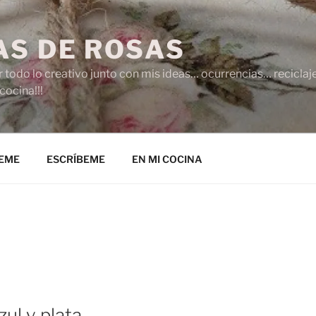
AS DE ROSAS
r todo lo creativo junto con mis ideas… ocurrencias… recicl
cocina!!!
EME
ESCRÍBEME
EN MI COCINA
S
zul y plata