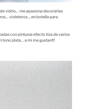
 o de vidrio… me apasiona decorarlas
eros… violeteros… en botella para
das con pinturas efecto tiza de varios
n tono plata… a mi me gustan!!!