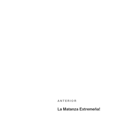
Navegación
Entrada
ANTERIOR
de
anterior:
La Matanza Extremeña!