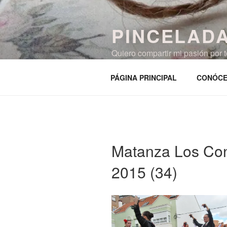
Saltar
al
PINCELAD
contenido
Quiero compartir mi pasión por
restauraciones… sin olvidar mi c
PÁGINA PRINCIPAL
CONÓC
Matanza Los Con
2015 (34)