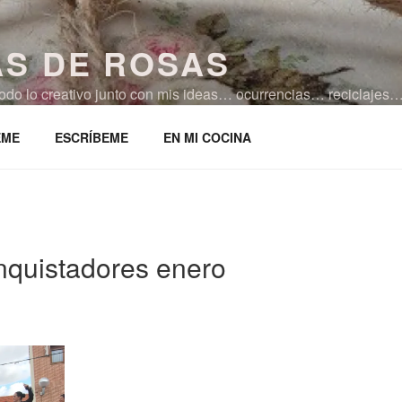
AS DE ROSAS
 todo lo creativo junto con mis ideas… ocurrencias… reciclaj
ocina!!!
EME
ESCRÍBEME
EN MI COCINA
quistadores enero