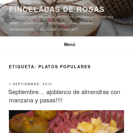
Saltar
PINCELADAS DE ROSAS
al
Quiero compartir mi pasión por todo lo creativo junto con mis
contenido
ideas… ocurrencias… reciclajes… manualidades…
restauraciones… sin olvidar mi cocina!!!
Menú
ETIQUETA:
PLATOS POPULARES
PUBLICADO
1 SEPTIEMBRE, 2016
EL
Septiembre… ajoblanco de almendras con
manzana y pasas!!!!