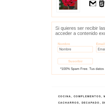
Si quieres ser recibir l
acceder a contenido exc
Nombre
Email
*100% Spam Free. Tus datos se
CATEGORÍAS
COCINA
,
COMPLEMENTOS
,
ETIQUETAS
CACHARROS
,
DECAPADO
,
D