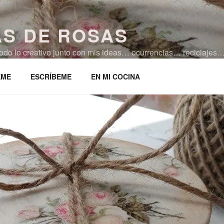
AS DE ROSAS
 todo lo creativo junto con mis ideas… ocurrencias… reciclaj
ocina!!!
EME
ESCRÍBEME
EN MI COCINA